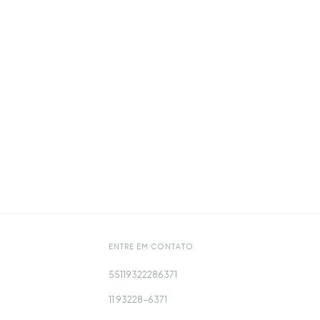
ENTRE EM CONTATO
55119322286371
11 93228-6371