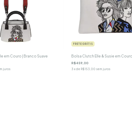
FRETE GRÁTIS
lle em Couro | Branco Suave
Bolsa Clutch Elle & Susie em Couro
R$459,00
m juros
3
x de
R$153,00
sem juros