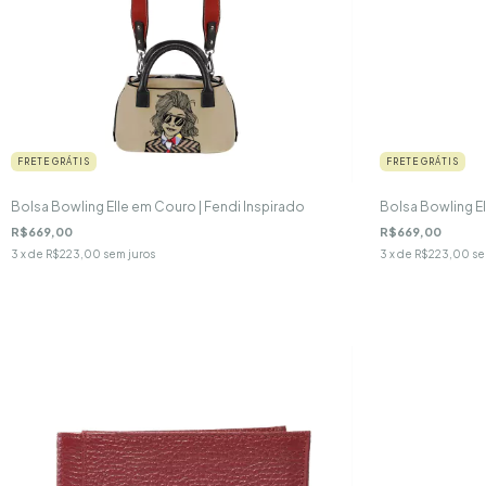
FRETE GRÁTIS
FRETE GRÁTIS
Bolsa Bowling Elle em Couro | Fendi Inspirado
Bolsa Bowling E
R$669,00
R$669,00
3
x de
R$223,00
sem juros
3
x de
R$223,00
se