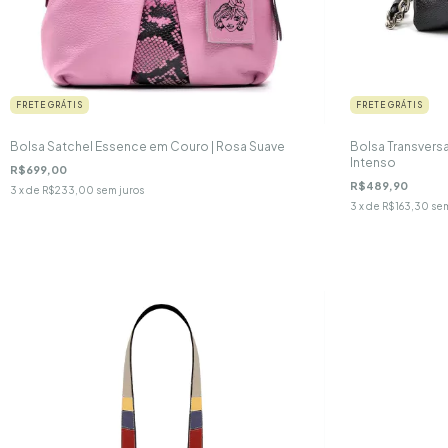
FRETE GRÁTIS
FRETE GRÁTIS
Bolsa Satchel Essence em Couro | Rosa Suave
Bolsa Transvers
Intenso
R$699,00
R$489,90
3
x de
R$233,00
sem juros
3
x de
R$163,30
sem