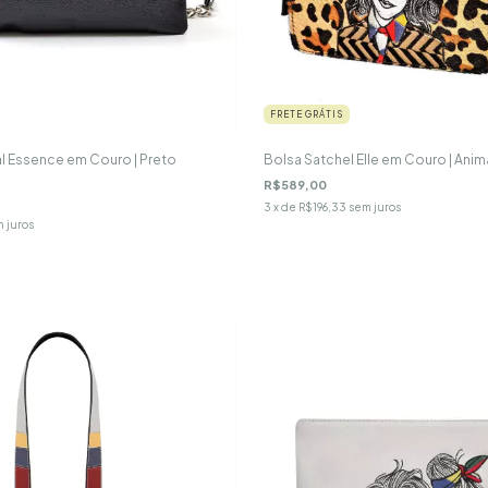
FRETE GRÁTIS
al Essence em Couro | Preto
Bolsa Satchel Elle em Couro | Anima
R$589,00
3
x de
R$196,33
sem juros
 juros