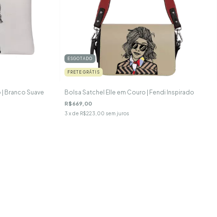
ESGOTADO
FRETE GRÁTIS
 | Branco Suave
Bolsa Satchel Elle em Couro | Fendi Inspirado
R$669,00
3
x de
R$223,00
sem juros