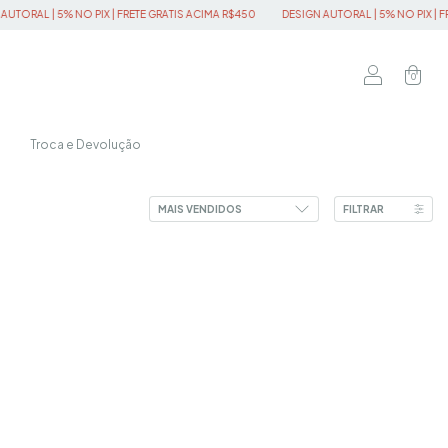
 NO PIX | FRETE GRATIS ACIMA R$450
DESIGN AUTORAL | 5% NO PIX | FRETE GRATIS
0
Troca e Devolução
FILTRAR