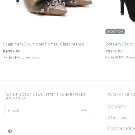
ESGOTADO
Scarpin em Couro com Plumas | Cinza Intenso
Bota em Couro c
R$289,00
R$239,00
3
x de
R$96,33
sem juros
2
x de
R$119,50
sem
ASSINE NOSSA NEWSLETTER E GANHE 10% DE
PÁGINAS DE 
DESCONTO!
CONTATO
A Designer
Política de Tr