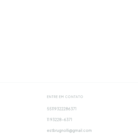
ENTRE EM CONTATO
55119322286371
11 93228-6371
estbrugnolli@gmail.com