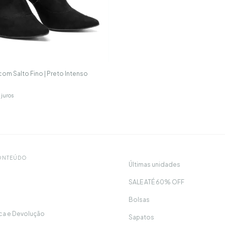
om Salto Fino | Preto Intenso
 juros
CONTEÚDO
Últimas unidades
SALE ATÉ 60% OFF
Bolsas
oca e Devolução
Sapatos