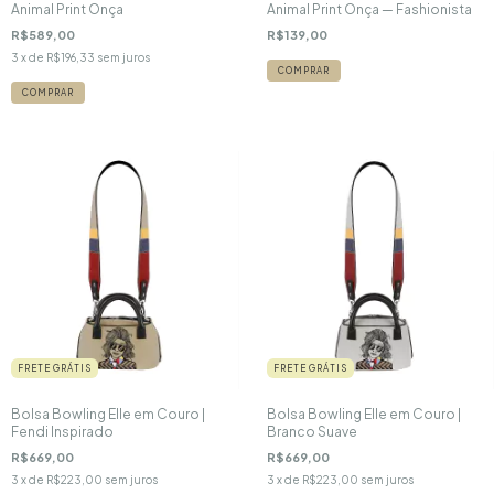
Animal Print Onça
Animal Print Onça — Fashionista
R$589,00
R$139,00
3
x de
R$196,33
sem juros
FRETE GRÁTIS
FRETE GRÁTIS
Bolsa Bowling Elle em Couro |
Bolsa Bowling Elle em Couro |
Fendi Inspirado
Branco Suave
R$669,00
R$669,00
3
x de
R$223,00
sem juros
3
x de
R$223,00
sem juros