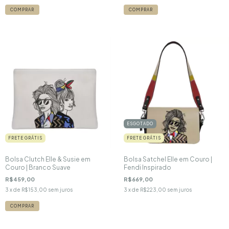
ESGOTADO
FRETE GRÁTIS
FRETE GRÁTIS
Bolsa Clutch Elle & Susie em
Bolsa Satchel Elle em Couro |
Couro | Branco Suave
Fendi Inspirado
R$459,00
R$669,00
3
x de
R$153,00
sem juros
3
x de
R$223,00
sem juros