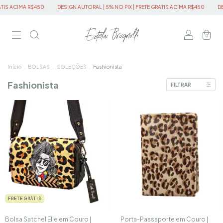
TIS ACIMA R$450
DESIGN AUTORAL | 5% NO PIX | FRETE GRATIS ACIMA R$450
DES
0
Início
.
BOLSAS
.
COLEÇÕES
.
Fashionista
Fashionista
FILTRAR
FRETE GRÁTIS
Bolsa Satchel Elle em Couro |
Porta-Passaporte em Couro |