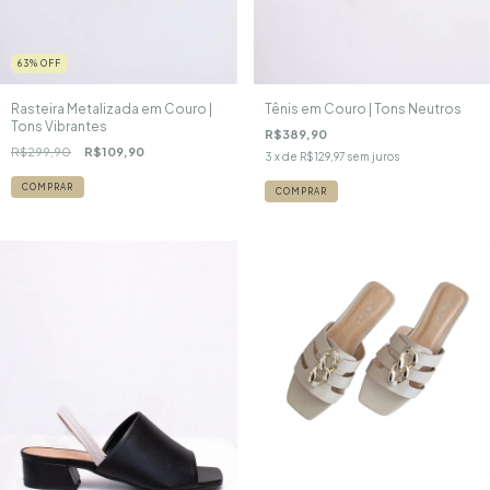
63
%
OFF
Rasteira Metalizada em Couro |
Tênis em Couro | Tons Neutros
Tons Vibrantes
R$389,90
R$299,90
R$109,90
3
x de
R$129,97
sem juros
COMPRAR
COMPRAR