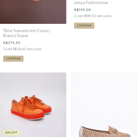
Lenço Fashonistas
R$199,00
2
x de
R$99,50
sem juros
COMPRAR
Tênis Tramado em Couro |
Branco Suave
R$379,90
3
x de
R$126,63
sem juros
COMPRAR
40
%
OFF