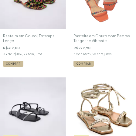
Rasteira em Couro | Estampa
Rasteira em Couro com Pedras |
Lenço
Tangerine Vibrante
R$319,00
R$279,90
3
x de
R$106,33
sem juros
3
x de
R$93,30
sem juros
COMPRAR
COMPRAR