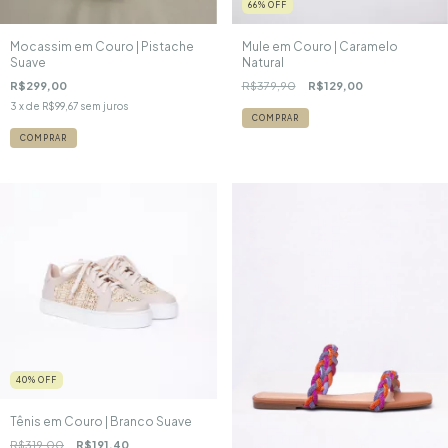
66
%
OFF
Mocassim em Couro | Pistache
Mule em Couro | Caramelo
Suave
Natural
R$299,00
R$379,90
R$129,00
3
x de
R$99,67
sem juros
COMPRAR
COMPRAR
40
%
OFF
Tênis em Couro | Branco Suave
R$319,00
R$191,40