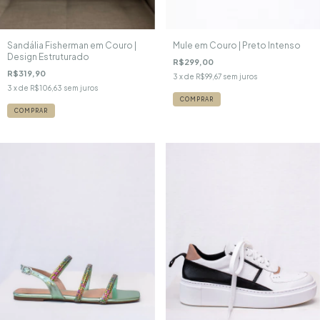
Sandália Fisherman em Couro |
Mule em Couro | Preto Intenso
Design Estruturado
R$299,00
R$319,90
3
x de
R$99,67
sem juros
3
x de
R$106,63
sem juros
COMPRAR
COMPRAR