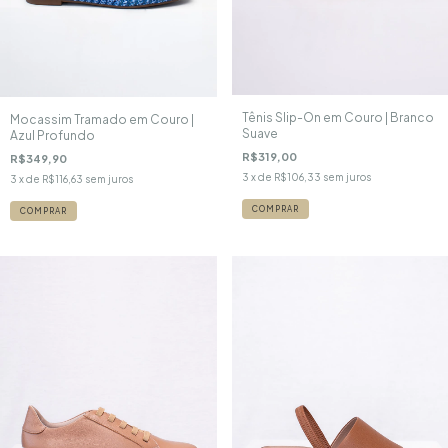
Tênis Slip-On em Couro | Branco
Mocassim Tramado em Couro |
Suave
Azul Profundo
R$319,00
R$349,90
3
x de
R$106,33
sem juros
3
x de
R$116,63
sem juros
COMPRAR
COMPRAR