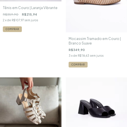
Tênis em Couro | Laranja Vibrante
R$359,90
R$215,94
2
x de
R$107,97
sem juros
COMPRAR
Mocassim Tramado em Couro |
Branco Suave
R$349,90
3
x de
R$116,63
sem juros
COMPRAR