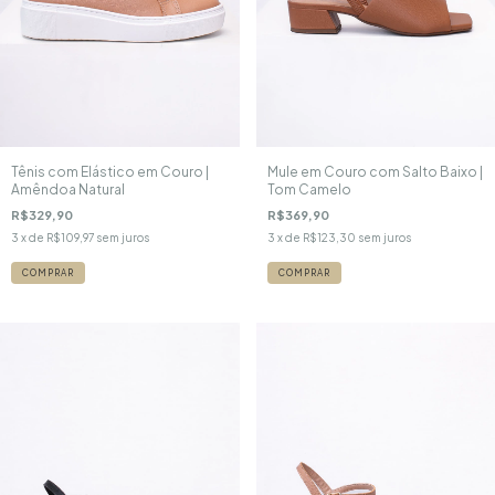
Tênis com Elástico em Couro |
Mule em Couro com Salto Baixo |
Amêndoa Natural
Tom Camelo
R$329,90
R$369,90
3
x de
R$109,97
sem juros
3
x de
R$123,30
sem juros
COMPRAR
COMPRAR