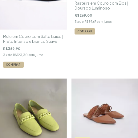
Rasteira em Couro com Elos |
Dourado Luminoso
R$269,00
3
x de
R$89,67
sem juros
COMPRAR
Mule em Couro com Salto Baixo |
Preto Intenso e Branco Suave
R$369,90
3
x de
R$123,30
sem juros
COMPRAR