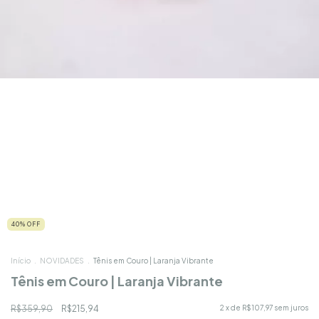
40
%
OFF
Início
.
NOVIDADES
.
Tênis em Couro | Laranja Vibrante
Tênis em Couro | Laranja Vibrante
R$359,90
R$215,94
2
x de
R$107,97
sem juros