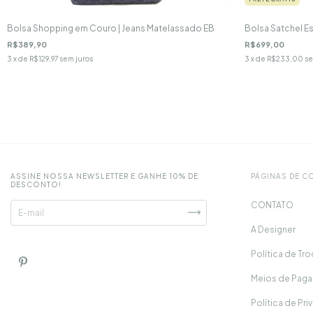
Bolsa Shopping em Couro | Jeans Matelassado EB
Bolsa Satchel E
R$389,90
R$699,00
3
x de
R$129,97
sem juros
3
x de
R$233,00
se
ASSINE NOSSA NEWSLETTER E GANHE 10% DE
PÁGINAS DE 
DESCONTO!
CONTATO
A Designer
Política de Tr
Meios de Pagam
Política de Pr