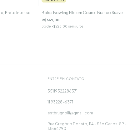
do, Preto Intenso
Bolsa Bowling Elle em Couro | Branco Suave
R$669,00
3
x de
R$223,00
sem juros
ENTRE EM CONTATO
55119322286371
11 93228-6371
estbrugnolli@gmail.com
Rua Gregório Donato, 114 - São Carlos, SP -
13564290