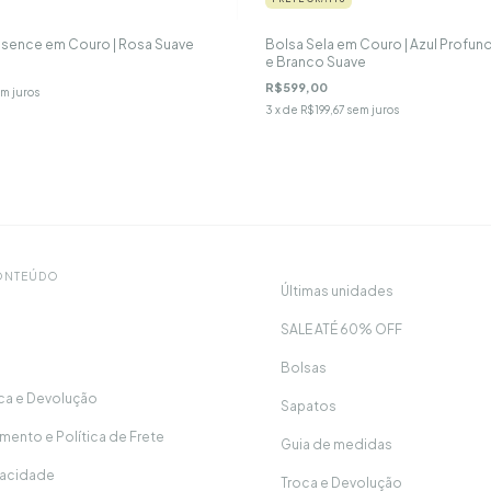
ssence em Couro | Rosa Suave
Bolsa Sela em Couro | Azul Profun
e Branco Suave
R$599,00
m juros
3
x de
R$199,67
sem juros
CONTEÚDO
Últimas unidades
SALE ATÉ 60% OFF
Bolsas
oca e Devolução
Sapatos
ento e Política de Frete
Guia de medidas
ivacidade
Troca e Devolução