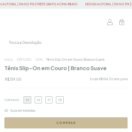
 | FRETE GRATIS ACIMA R$450
DESIGN AUTORAL | 5% NO PIX | FRETE GRATIS ACIMA 
0
Troca e Devolução
Início
.
VER TUDO
.
30%
.
Tênis Slip-On em Couro | Branco Suave
Tênis Slip-On em Couro | Branco Suave
R$319,00
3
x de
R$106,33
sem juros
35
36
37
38
TAMANHO
Guia de medidas